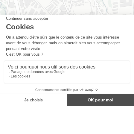
SIE SA - Siège Social
Ch. de la Gottrause 11
1023 Crissier
Espace Conseils
Rue Neuve 5
1020 Renens
Tél: 021 631 50 00