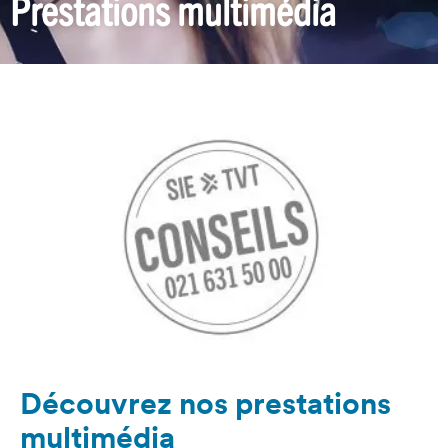
Prestations multimédia
Item 1 of 1
Découvrez nos prestations
multimédia