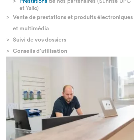
Prestations
de nos partenaires (Sunrise UPC
et Yallo)
Vente de prestations et produits électroniques
et multimédia
Suivi de vos dossiers
Conseils d’utilisation