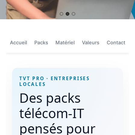
Item 2 of 3
Accueil
Packs
Matériel
Valeurs
Contact
TVT PRO · ENTREPRISES
LOCALES
Des packs
télécom-IT
pensés pour