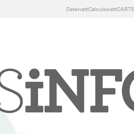
Datawatt
Calculowatt
CARTE
t disponible !