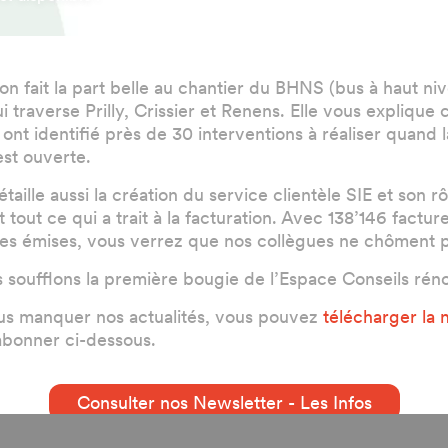
ion fait la part belle au chantier du BHNS (bus à haut ni
ui traverse Prilly, Crissier et Renens. Elle vous expliqu
 ont identifié près de 30 interventions à réaliser quand l
st ouverte.
aille aussi la création du service clientèle SIE et son rô
tout ce qui a trait à la facturation. Avec 138’146 factur
lles émises, vous verrez que nos collègues ne chôment 
s soufflons la première bougie de l’Espace Conseils rén
us manquer nos actualités, vous pouvez
télécharger la 
abonner ci-dessous.
Consulter nos Newsletter - Les Infos