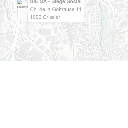
SIE SA - Siège Social
Ch. de la Gottrause 11
1023 Crissier
Espace Conseils
Rue Neuve 5
1020 Renens
Tél: 021 631 50 00
info@sie.ch
-
info@tvtservices.ch