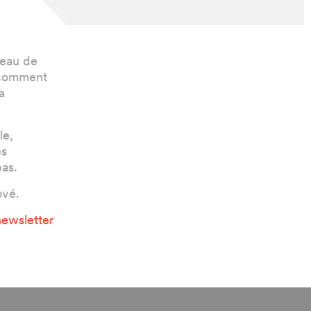
veau de
e comment
a
le,
es
pas.
ové.
newsletter