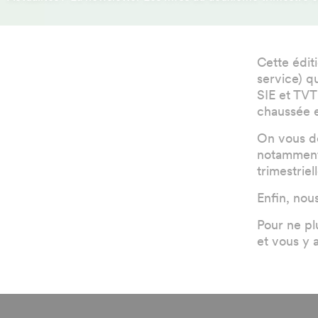
Item 1 of 1
Cette édit
service) q
SIE et TVT
chaussée e
On vous dét
notamment 
trimestrie
Enfin, nou
Pour ne pl
et vous y 